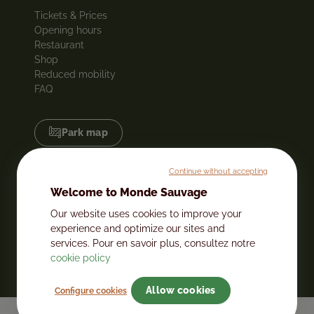
Tickets & Prices
Opening hours
Restaurant
Shop
Reduced mobility
FAQ
Park map
Jobs
Continue without accepting
Legal notice
Welcome to Monde Sauvage
Internal regulations
General terms and conditions of sale
Our website uses cookies to improve your
Privacy policies
experience and optimize our sites and
GDPR
services. Pour en savoir plus, consultez notre
cookie policy
Allow cookies
Configure cookies