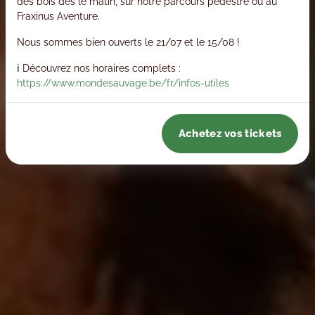
des bois dès le matin, sur notre parcours pédestre ou au
Fraxinus Aventure.
Nous sommes bien ouverts le 21/07 et le 15/08 !
ℹ️ Découvrez nos horaires complets :
https://www.mondesauvage.be/fr/infos-utiles
Achetez vos tickets