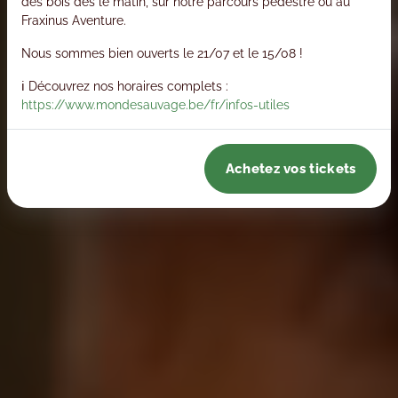
des bois dès le matin, sur notre parcours pédestre ou au
Fraxinus Aventure.
Nous sommes bien ouverts le 21/07 et le 15/08 !
ℹ️ Découvrez nos horaires complets :
https://www.mondesauvage.be/fr/infos-utiles
Achetez vos tickets